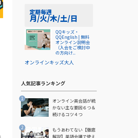
定期
毎週
月/火/木/土/日
QQキッズ・
QQEnglish | 無料
オンライン説明会
（入会をご検討中
の方向け...
オンライン
キッズ
大人
人気記事ランキング​
オンライン英会話が続
かない主な要因６つ＆
続けるコツ４つ
もうあわてない【徹底
解説】英語会議で使え
話