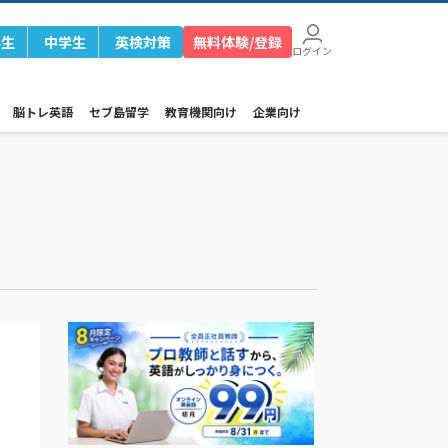
学生
中学生
英検対策
無料体験/登録
ログイン
脳トレ英語
セブ島留学
教育機関向け
企業向け