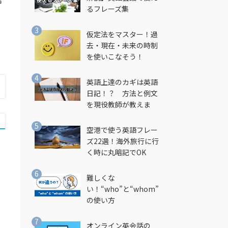
るフレーズ集
仮定法をマスター！過
去・現在・未来の時制
を使いこなそう！
英語上達のカギは英語
日記！？ 方法と例文
を現役教師が教えま
す！
空港で使う英語フレー
ズ22選！海外旅行に行
く時に丸暗記でOK
難しくな
い！“who”と“whom”
の使い方
い
オンライン英会話の