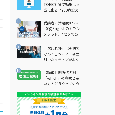
TOEIC対策で効果は本
当に出る？900点越え
筆者が徹底解説
受講者の満足度82.2%
【QQEnglishのカラン
メソッド】4倍速で英
会話を習得できる勉強
法とは？
「お疲れ様」は英語で
なんて言うの？ 場面
別でネイティブがよく
使う英語フレーズを解
説
【簡単】関係代名詞
「which」の意味と使
い方！どうやって使う
の？