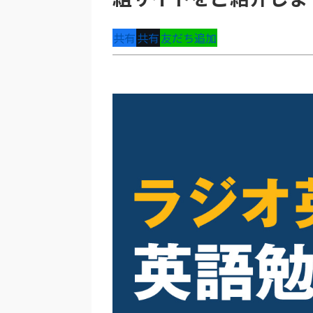
共有
共有
友だち追加