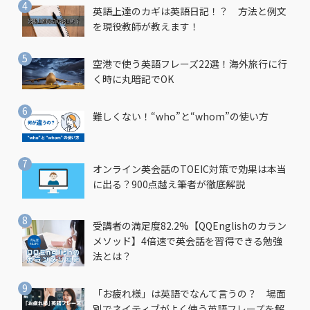
英語上達のカギは英語日記！？ 方法と例文
を現役教師が教えます！
空港で使う英語フレーズ22選！海外旅行に行
く時に丸暗記でOK
難しくない！“who”と“whom”の使い方
オンライン英会話のTOEIC対策で効果は本当
に出る？900点越え筆者が徹底解説
受講者の満足度82.2%【QQEnglishのカラン
メソッド】4倍速で英会話を習得できる勉強
法とは？
「お疲れ様」は英語でなんて言うの？ 場面
別でネイティブがよく使う英語フレーズを解