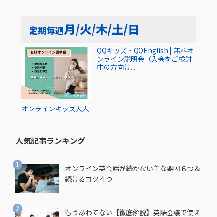
月/火/木/土/日
定期
毎週
QQキッズ・QQEnglish | 無料オ
ンライン説明会（入会をご検討
中の方向け...
オンライン
キッズ
大人
人気記事ランキング​
オンライン英会話が続かない主な要因６つ＆
続けるコツ４つ
もうあわてない【徹底解説】英語会議で使え