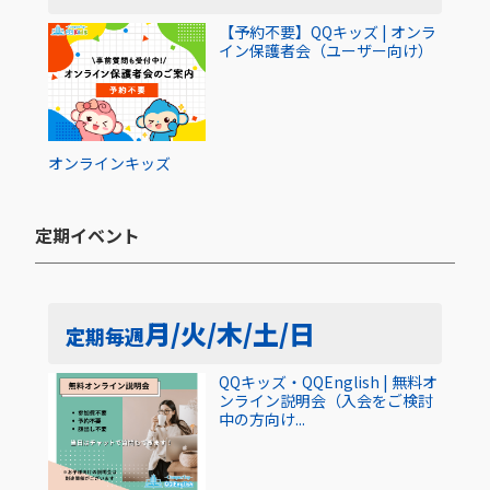
【予約不要】QQキッズ | オンラ
イン保護者会（ユーザー向け）
オンライン
キッズ
定期イベント​
月/火/木/土/日
定期
毎週
QQキッズ・QQEnglish | 無料オ
ンライン説明会（入会をご検討
中の方向け...