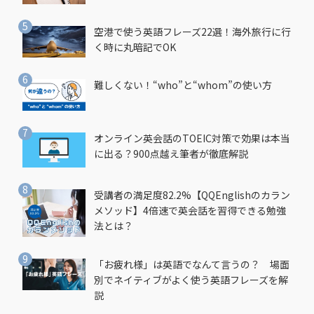
空港で使う英語フレーズ22選！海外旅行に行
く時に丸暗記でOK
難しくない！“who”と“whom”の使い方
オンライン英会話のTOEIC対策で効果は本当
に出る？900点越え筆者が徹底解説
受講者の満足度82.2%【QQEnglishのカラン
メソッド】4倍速で英会話を習得できる勉強
法とは？
「お疲れ様」は英語でなんて言うの？ 場面
別でネイティブがよく使う英語フレーズを解
説