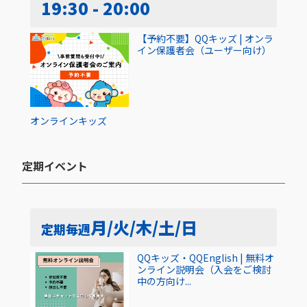
19:30 - 20:00
【予約不要】QQキッズ | オンラ
イン保護者会（ユーザー向け）
オンライン
キッズ
定期イベント​
月/火/木/土/日
定期
毎週
QQキッズ・QQEnglish | 無料オ
ンライン説明会（入会をご検討
中の方向け...