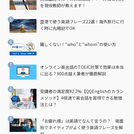
を現役教師が教えます！
空港で使う英語フレーズ22選！海外旅行に行
く時に丸暗記でOK
難しくない！“who”と“whom”の使い方
オンライン英会話のTOEIC対策で効果は本当
に出る？900点越え筆者が徹底解説
受講者の満足度82.2%【QQEnglishのカラン
メソッド】4倍速で英会話を習得できる勉強
法とは？
「お疲れ様」は英語でなんて言うの？ 場面
別でネイティブがよく使う英語フレーズを解
説