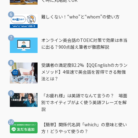
難しくない！“who”と“whom”の使い方
オンライン英会話のTOEIC対策で効果は本当
に出る？900点越え筆者が徹底解説
受講者の満足度82.2%【QQEnglishのカラン
メソッド】4倍速で英会話を習得できる勉強
法とは？
「お疲れ様」は英語でなんて言うの？ 場面
別でネイティブがよく使う英語フレーズを解
説
【簡単】関係代名詞「which」の意味と使い
方！どうやって使うの？