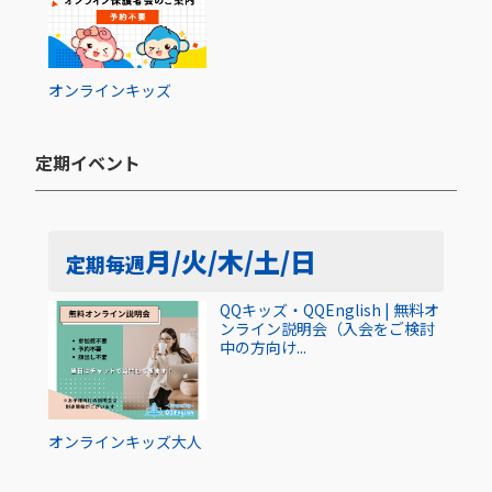
オンライン
キッズ
定期イベント​
月/火/木/土/日
定期
毎週
QQキッズ・QQEnglish | 無料オ
ンライン説明会（入会をご検討
中の方向け...
オンライン
キッズ
大人