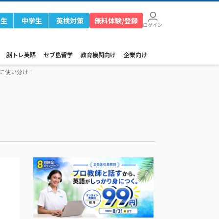
学生
中学生
英検対策
無料体験/登録
ログイン
脳トレ英語
セブ島留学
教育機関向け
企業向け
単に使い分け！