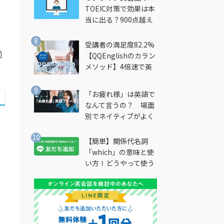
TOEIC対策で効果は本
当に出る？900点越え
筆者が徹底解説
受講者の満足度82.2%
前
【QQEnglishのカラン
メソッド】4倍速で英
会話を習得できる勉強
法とは？
「お疲れ様」は英語で
なんて言うの？ 場面
別でネイティブがよく
使う英語フレーズを解
説
【簡単】関係代名詞
う
「which」の意味と使
い方！どうやって使う
の？