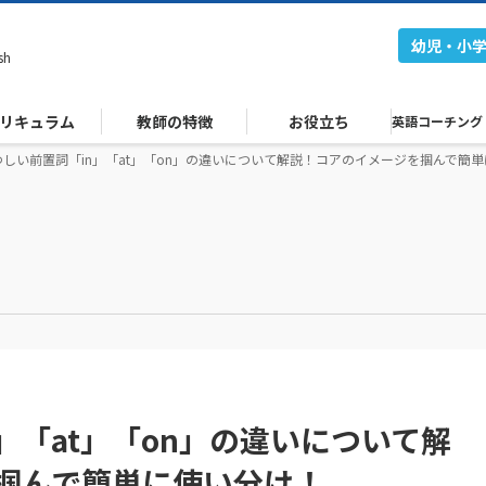
幼児・小
sh
リキュラム
教師の特徴
お役立ち
英語コーチング
わしい前置詞「in」「at」「on」の違いについて解説！コアのイメージを掴んで簡
」「at」「on」の違いについて解
掴んで簡単に使い分け！