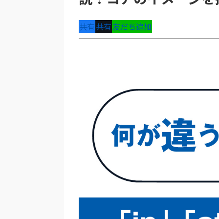
共有
共有
友だち追加