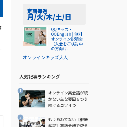
定期
毎週
月/火/木/土/日
英
QQキッズ・
QQEnglish | 無料
オンライン説明会
（入会をご検討中
の方向け...
す
オンライン
キッズ
大人
人気記事ランキング​
オンライン英会話が続
かない主な要因６つ＆
続けるコツ４つ
もうあわてない【徹底
解説】英語会議で使え