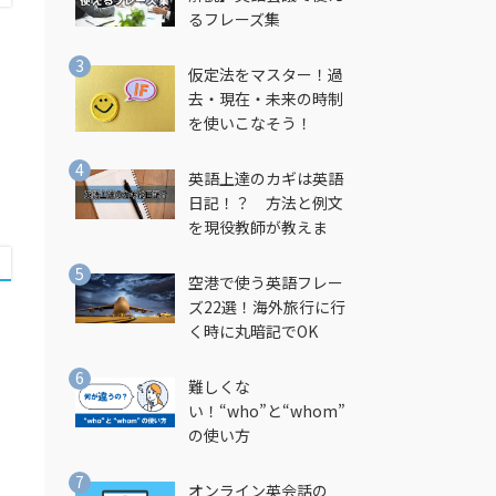
るフレーズ集
仮定法をマスター！過
去・現在・未来の時制
を使いこなそう！
英語上達のカギは英語
日記！？ 方法と例文
を現役教師が教えま
す！
空港で使う英語フレー
ズ22選！海外旅行に行
く時に丸暗記でOK
難しくな
い！“who”と“whom”
の使い方
オンライン英会話の