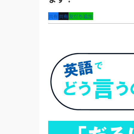
共有
共有
友だち追加