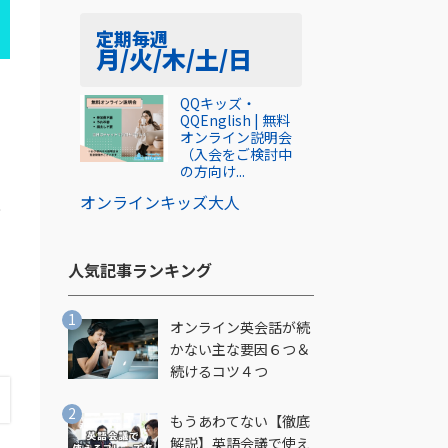
定期
毎週
月/火/木/土/日
QQキッズ・
QQEnglish | 無料
オンライン説明会
（入会をご検討中
の方向け...
オンライン
キッズ
大人
現
人気記事ランキング​
オンライン英会話が続
かない主な要因６つ＆
続けるコツ４つ
もうあわてない【徹底
解説】英語会議で使え