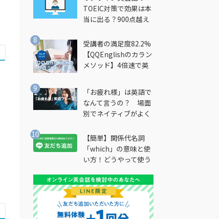
TOEIC対策で効果は本
当に出る？900点越え
筆者が徹底解説
受講者の満足度82.2%
【QQEnglishのカラン
メソッド】4倍速で英
会話を習得できる勉強
法とは？
「お疲れ様」は英語で
なんて言うの？ 場面
別でネイティブがよく
使う英語フレーズを解
説
【簡単】関係代名詞
「which」の意味と使
い方！どうやって使う
の？