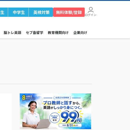
学生
中学生
英検対策
無料体験/登録
ログイン
脳トレ英語
セブ島留学
教育機関向け
企業向け