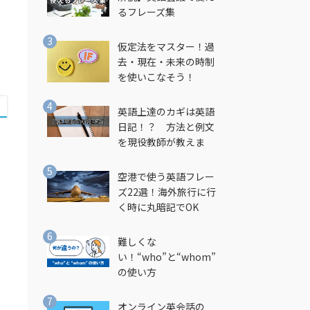
るフレーズ集
仮定法をマスター！過
去・現在・未来の時制
を使いこなそう！
英語上達のカギは英語
日記！？ 方法と例文
を現役教師が教えま
す！
空港で使う英語フレー
ズ22選！海外旅行に行
く時に丸暗記でOK
難しくな
い！“who”と“whom”
の使い方
オンライン英会話の