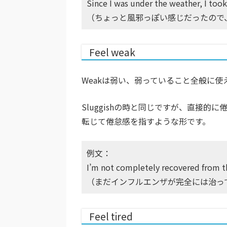
Since I was under the weather, I took
（ちょっと風邪っぽい感じだったので
Feel weak
Weakは弱い、弱っていること全般に
Sluggishの時と同じですが、直接
転じて倦怠感を指すような形です。
例文：
I’m not completely recovered from the 
（まだインフルエンザが完全には治っ
Feel tired