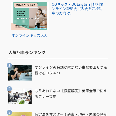
QQキッズ・QQEnglish | 無料オ
ンライン説明会（入会をご検討
中の方向け...
オンライン
キッズ
大人
人気記事ランキング​
オンライン英会話が続かない主な要因６つ＆
続けるコツ４つ
もうあわてない【徹底解説】英語会議で使え
るフレーズ集
仮定法をマスター！過去・現在・未来の時制