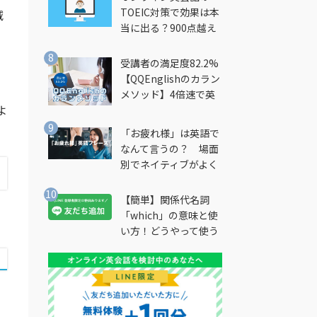
TOEIC対策で効果は本
減
当に出る？900点越え
筆者が徹底解説
受講者の満足度82.2%
【QQEnglishのカラン
メソッド】4倍速で英
よ
会話を習得できる勉強
法とは？
「お疲れ様」は英語で
なんて言うの？ 場面
別でネイティブがよく
使う英語フレーズを解
説
【簡単】関係代名詞
「which」の意味と使
い方！どうやって使う
の？