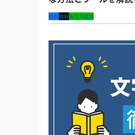
共有
共有
友だち追加