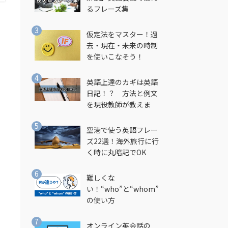
るフレーズ集
仮定法をマスター！過
去・現在・未来の時制
を使いこなそう！
英語上達のカギは英語
日記！？ 方法と例文
を現役教師が教えま
す！
空港で使う英語フレー
ズ22選！海外旅行に行
く時に丸暗記でOK
難しくな
い！“who”と“whom”
の使い方
オンライン英会話の