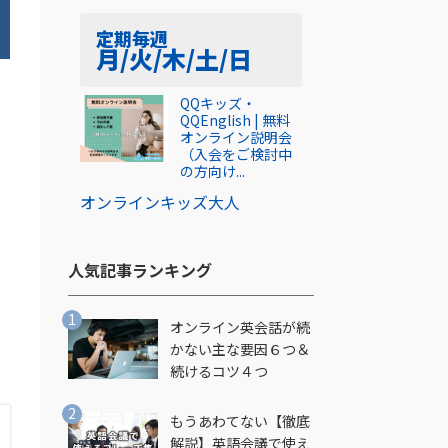
定期
毎週
月/火/木/土/日
QQキッズ・
QQEnglish | 無料
オンライン説明会
（入会をご検討中
の方向け...
オンライン
キッズ
大人
人気記事ランキング​
オンライン英会話が続
かない主な要因６つ＆
続けるコツ４つ
もうあわてない【徹底
解説】英語会議で使え