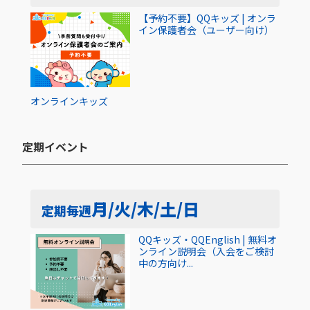
【予約不要】QQキッズ | オンラ
イン保護者会（ユーザー向け）
オンライン
キッズ
定期イベント​
月/火/木/土/日
定期
毎週
QQキッズ・QQEnglish | 無料オ
ンライン説明会（入会をご検討
中の方向け...