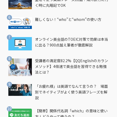
く時に丸暗記でOK
難しくない！“who”と“whom”の使い方
オンライン英会話のTOEIC対策で効果は本当
に出る？900点越え筆者が徹底解説
受講者の満足度82.2%【QQEnglishのカラン
メソッド】4倍速で英会話を習得できる勉強
法とは？
「お疲れ様」は英語でなんて言うの？ 場面
別でネイティブがよく使う英語フレーズを解
説
【簡単】関係代名詞「which」の意味と使い
方！どうやって使うの？