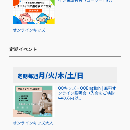
オンライン
キッズ
定期イベント​
月/火/木/土/日
定期
毎週
QQキッズ・QQEnglish | 無料オ
ンライン説明会（入会をご検討
中の方向け...
オンライン
キッズ
大人