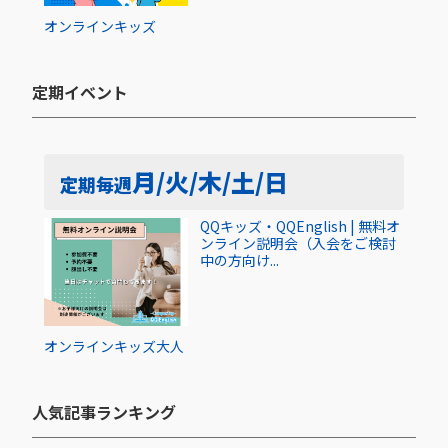
オンライン
キッズ
定期イベント​
月/火/木/土/日
定期
毎週
QQキッズ・QQEnglish | 無料オ
ンライン説明会（入会をご検討
中の方向け...
オンライン
キッズ
大人
人気記事ランキング​