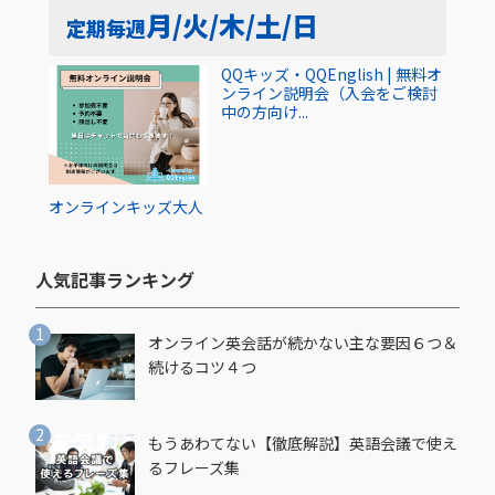
月/火/木/土/日
定期
毎週
QQキッズ・QQEnglish | 無料オ
ンライン説明会（入会をご検討
中の方向け...
オンライン
キッズ
大人
人気記事ランキング​
オンライン英会話が続かない主な要因６つ＆
続けるコツ４つ
もうあわてない【徹底解説】英語会議で使え
るフレーズ集