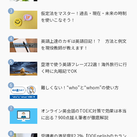
仮定法をマスター！過去・現在・未来の時制
を使いこなそう！
英語上達のカギは英語日記！？ 方法と例文
を現役教師が教えます！
空港で使う英語フレーズ22選！海外旅行に行
く時に丸暗記でOK
難しくない！“who”と“whom”の使い方
オンライン英会話のTOEIC対策で効果は本当
に出る？900点越え筆者が徹底解説
受講者の満足度82.2%【QQEnglishのカラン