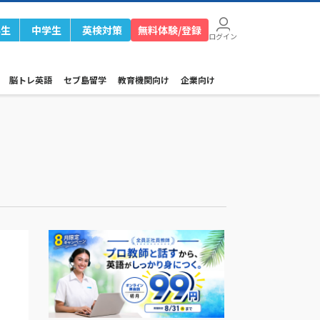
学生
中学生
英検対策
無料体験/登録
ログイン
脳トレ英語
セブ島留学
教育機関向け
企業向け