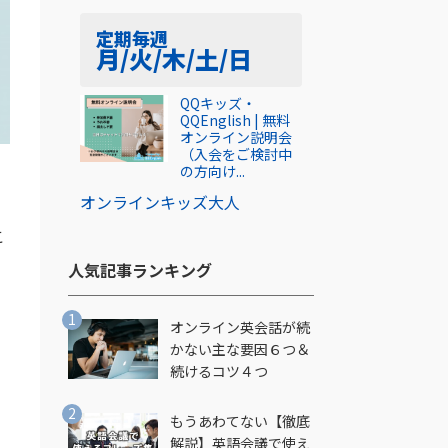
定期
毎週
月/火/木/土/日
QQキッズ・
QQEnglish | 無料
オンライン説明会
（入会をご検討中
の方向け...
オンライン
キッズ
大人
こ
人気記事ランキング​
オンライン英会話が続
の
かない主な要因６つ＆
続けるコツ４つ
もうあわてない【徹底
し
解説】英語会議で使え