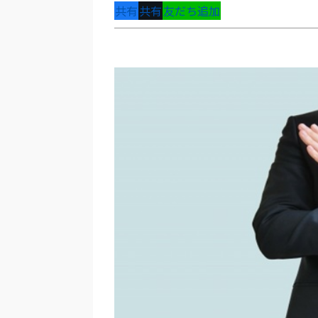
共有
共有
友だち追加