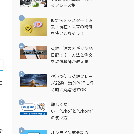
るフレーズ集
仮定法をマスター！過
去・現在・未来の時制
を使いこなそう！
英語上達のカギは英語
日記！？ 方法と例文
を現役教師が教えま
す！
空港で使う英語フレー
に
ズ22選！海外旅行に行
く時に丸暗記でOK
難しくな
い！“who”と“whom”
の使い方
学
オンライン英会話の