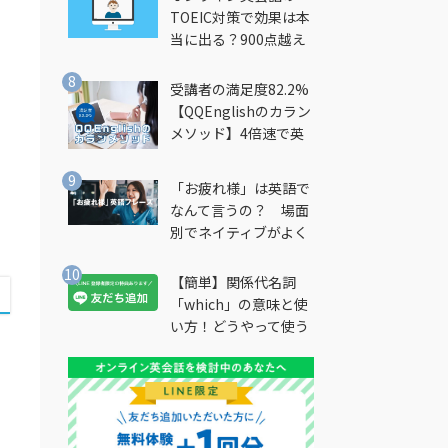
TOEIC対策で効果は本
当に出る？900点越え
筆者が徹底解説
受講者の満足度82.2%
【QQEnglishのカラン
メソッド】4倍速で英
会話を習得できる勉強
法とは？
「お疲れ様」は英語で
を
なんて言うの？ 場面
別でネイティブがよく
使う英語フレーズを解
説
【簡単】関係代名詞
「which」の意味と使
い方！どうやって使う
の？