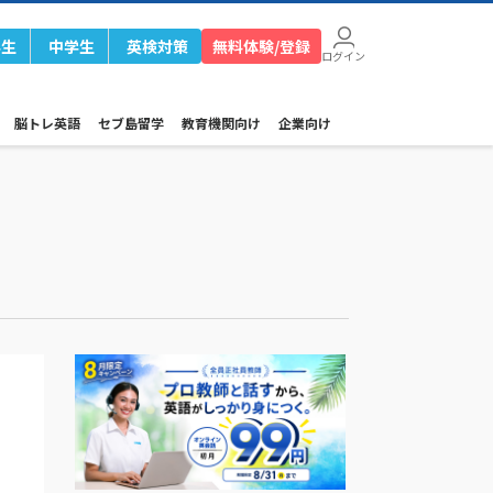
学生
中学生
英検対策
無料体験/登録
ログイン
脳トレ英語
セブ島留学
教育機関向け
企業向け