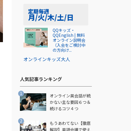
定期
毎週
月/火/木/土/日
QQキッズ・
QQEnglish | 無料
オンライン説明会
（入会をご検討中
の方向け...
オンライン
キッズ
大人
人気記事ランキング​
オンライン英会話が続
イ
かない主な要因６つ＆
続けるコツ４つ
もうあわてない【徹底
解説】英語会議で使え