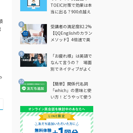
TOEIC対策で効果は本
当に出る？900点越え
筆者が徹底解説
類
受講者の満足度82.2%
部
【QQEnglishのカラン
メソッド】4倍速で英
会話を習得できる勉強
法とは？
く
「お疲れ様」は英語で
なんて言うの？ 場面
別でネイティブがよく
使う英語フレーズを解
や
説
【簡単】関係代名詞
「which」の意味と使
い方！どうやって使う
の？