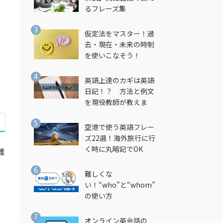
し
るフレーズ集
仮定法をマスター！過
去・現在・未来の時制
を使いこなそう！
英語上達のカギは英語
日記！？ 方法と例文
を現役教師が教えま
す！
空港で使う英語フレー
ズ22選！海外旅行に行
く時に丸暗記でOK
難
難しくな
い！“who”と“whom”
の使い方
と
オンライン英会話の