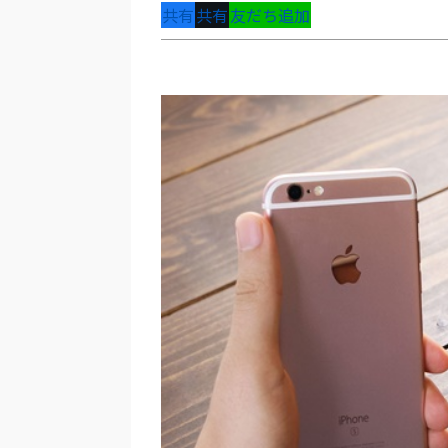
共有
共有
友だち追加