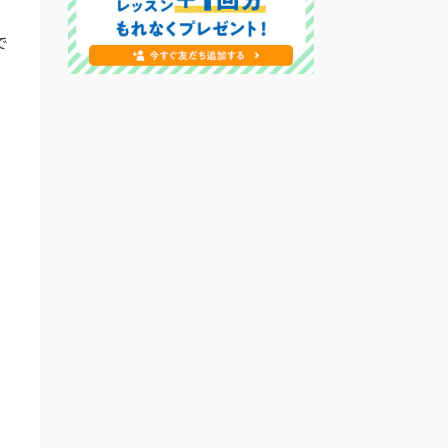
で
あ
で