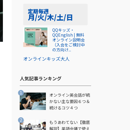
定期
毎週
月/火/木/土/日
QQキッズ・
QQEnglish | 無料
オンライン説明会
（入会をご検討中
の方向け...
オンライン
キッズ
大人
人気記事ランキング​
オンライン英会話が続
し
かない主な要因６つ＆
続けるコツ４つ
もうあわてない【徹底
解説】英語会議で使え