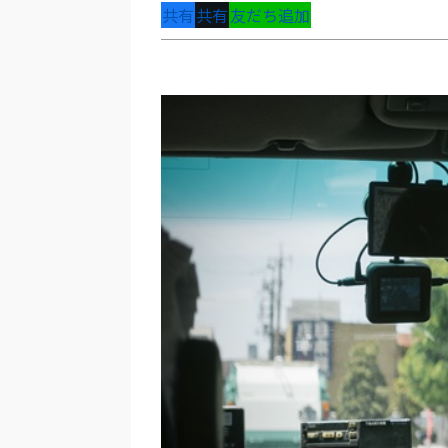
共有
共有
友だち追加