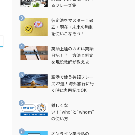
るフレーズ集
仮定法をマスター！過
去・現在・未来の時制
を使いこなそう！
英語上達のカギは英語
日記！？ 方法と例文
を現役教師が教えま
す！
空港で使う英語フレー
ょ
ズ22選！海外旅行に行
く時に丸暗記でOK
難しくな
い！“who”と“whom”
の使い方
オンライン英会話の