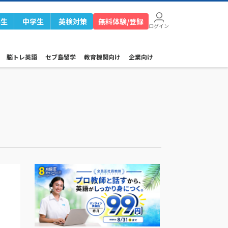
学生
中学生
英検対策
無料体験/登録
ログイン
脳トレ英語
セブ島留学
教育機関向け
企業向け