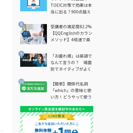
TOEIC対策で効果は本
当に出る？900点越え
筆者が徹底解説
受講者の満足度82.2%
【QQEnglishのカラン
メソッド】4倍速で英
会話を習得できる勉強
法とは？
「お疲れ様」は英語で
なんて言うの？ 場面
別でネイティブがよく
使う英語フレーズを解
説
【簡単】関係代名詞
「which」の意味と使
い方！どうやって使う
の？