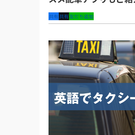
共有
共有
友だち追加