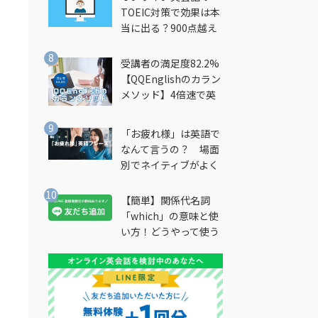
TOEIC対策で効果は本
当に出る？900点越え
筆者が徹底解説
受講者の満足度82.2%
【QQEnglishのカラン
メソッド】4倍速で英
会話を習得できる勉強
法とは？
「お疲れ様」は英語で
なんて言うの？ 場面
別でネイティブがよく
使う英語フレーズを解
説
【簡単】関係代名詞
「which」の意味と使
い方！どうやって使う
の？