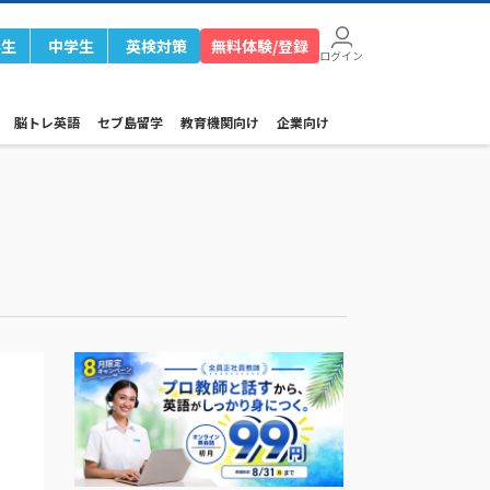
学生
中学生
英検対策
無料体験/登録
ログイン
脳トレ英語
セブ島留学
教育機関向け
企業向け