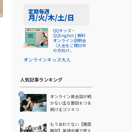
定期
毎週
月/火/木/土/日
QQキッズ・
QQEnglish | 無料
オンライン説明会
う
（入会をご検討中
の方向け...
オンライン
キッズ
大人
人気記事ランキング​
オンライン英会話が続
かない主な要因６つ＆
続けるコツ４つ
もうあわてない【徹底
解説】英語会議で使え