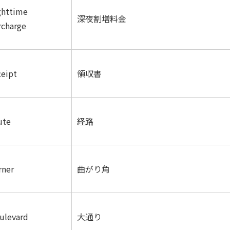
ghttime
深夜割増料金
rcharge
ceipt
領収書
ute
経路
rner
曲がり角
ulevard
大通り