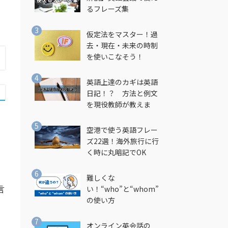
るフレーズ集
仮定法をマスター！過
去・現在・未来の時制
を使いこなそう！
英語上達のカギは英語
日記！？ 方法と例文
を現役教師が教えま
す！
空港で使う英語フレー
ズ22選！海外旅行に行
く時に丸暗記でOK
難しくな
言
い！“who”と“whom”
の使い方
オンライン英会話の