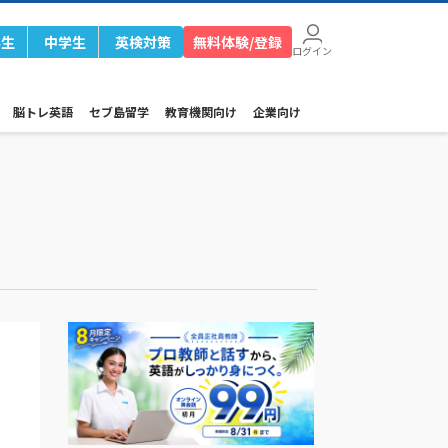
学生
中学生
英検対策
無料体験/登録
ログイン
脳トレ英語
セブ島留学
教育機関向け
企業向け