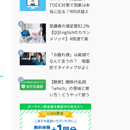
TOEIC対策で効果は本
当に出る？900点越え
筆者が徹底解説
受講者の満足度82.2%
【QQEnglishのカラン
メソッド】4倍速で英
会話を習得できる勉強
法とは？
「お疲れ様」は英語で
なんて言うの？ 場面
別でネイティブがよく
使う英語フレーズを解
説
【簡単】関係代名詞
「which」の意味と使
い方！どうやって使う
の？