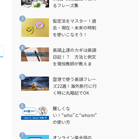
るフレーズ集
仮定法をマスター！過
去・現在・未来の時制
を使いこなそう！
英語上達のカギは英語
日記！？ 方法と例文
を現役教師が教えま
す！
空港で使う英語フレー
ズ22選！海外旅行に行
く時に丸暗記でOK
難しくな
い！“who”と“whom”
の使い方
オンライン英会話の