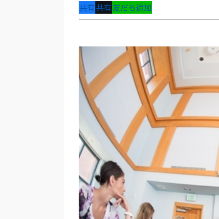
共有
共有
友だち追加