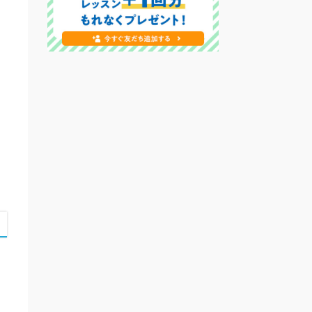
。
あ
け