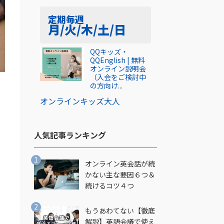
定期
毎週
月/火/木/土/日
QQキッズ・
QQEnglish | 無料
オンライン説明会
（入会をご検討中
の方向け...
オンライン
キッズ
大人
人気記事ランキング​
オンライン英会話が続
かない主な要因６つ＆
し
続けるコツ４つ
もうあわてない【徹底
解説】英語会議で使え