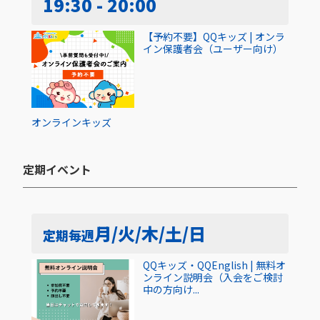
19:30 - 20:00
【予約不要】QQキッズ | オンラ
イン保護者会（ユーザー向け）
オンライン
キッズ
定期イベント​
月/火/木/土/日
定期
毎週
QQキッズ・QQEnglish | 無料オ
ンライン説明会（入会をご検討
中の方向け...