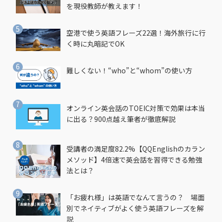
を現役教師が教えます！
空港で使う英語フレーズ22選！海外旅行に行
く時に丸暗記でOK
難しくない！“who”と“whom”の使い方
オンライン英会話のTOEIC対策で効果は本当
に出る？900点越え筆者が徹底解説
受講者の満足度82.2%【QQEnglishのカラン
メソッド】4倍速で英会話を習得できる勉強
法とは？
「お疲れ様」は英語でなんて言うの？ 場面
別でネイティブがよく使う英語フレーズを解
説