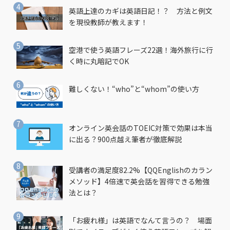
英語上達のカギは英語日記！？ 方法と例文
を現役教師が教えます！
空港で使う英語フレーズ22選！海外旅行に行
く時に丸暗記でOK
難しくない！“who”と“whom”の使い方
オンライン英会話のTOEIC対策で効果は本当
に出る？900点越え筆者が徹底解説
受講者の満足度82.2%【QQEnglishのカラン
メソッド】4倍速で英会話を習得できる勉強
法とは？
「お疲れ様」は英語でなんて言うの？ 場面