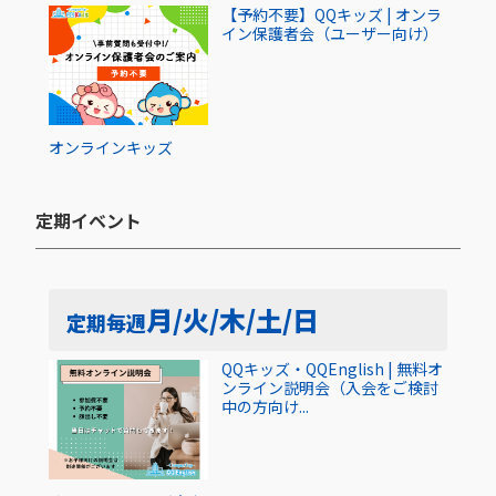
【予約不要】QQキッズ | オンラ
イン保護者会（ユーザー向け）
オンライン
キッズ
定期イベント​
月/火/木/土/日
定期
毎週
QQキッズ・QQEnglish | 無料オ
ンライン説明会（入会をご検討
中の方向け...