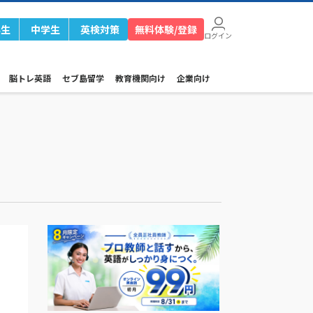
学生
中学生
英検対策
無料体験/登録
ログイン
脳トレ英語
セブ島留学
教育機関向け
企業向け