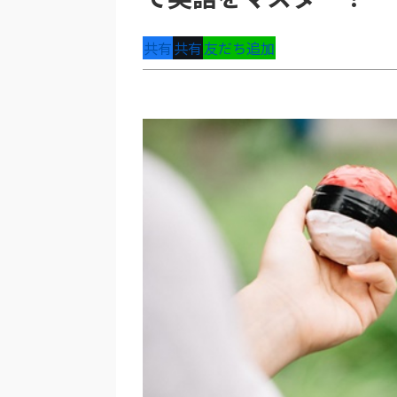
共有
共有
友だち追加