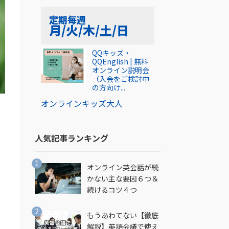
定期
毎週
月/火/木/土/日
QQキッズ・
QQEnglish | 無料
オンライン説明会
（入会をご検討中
の方向け...
オンライン
キッズ
大人
人気記事ランキング​
オンライン英会話が続
かない主な要因６つ＆
続けるコツ４つ
もうあわてない【徹底
し
解説】英語会議で使え