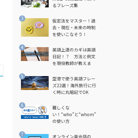
るフレーズ集
仮定法をマスター！過
去・現在・未来の時制
を使いこなそう！
英語上達のカギは英語
日記！？ 方法と例文
を現役教師が教えま
す！
空港で使う英語フレー
ズ22選！海外旅行に行
く時に丸暗記でOK
難しくな
い！“who”と“whom”
の使い方
オンライン英会話の