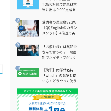
TOEIC対策で効果は本
当に出る？900点越え
筆者が徹底解説
受講者の満足度82.2%
【QQEnglishのカラン
メソッド】4倍速で英
会話を習得できる勉強
法とは？
「お疲れ様」は英語で
なんて言うの？ 場面
別でネイティブがよく
使う英語フレーズを解
説
【簡単】関係代名詞
「which」の意味と使
い方！どうやって使う
の？