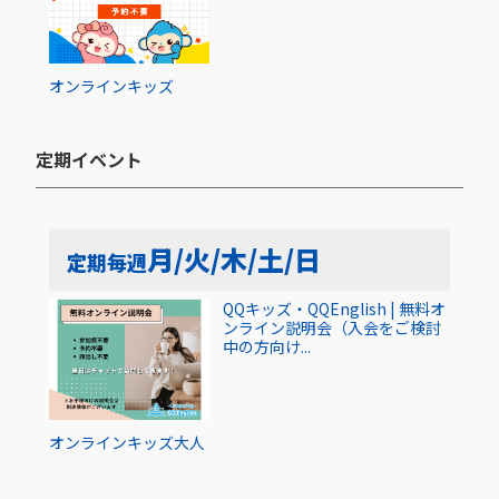
オンライン
キッズ
定期イベント​
月/火/木/土/日
定期
毎週
QQキッズ・QQEnglish | 無料オ
ンライン説明会（入会をご検討
中の方向け...
オンライン
キッズ
大人