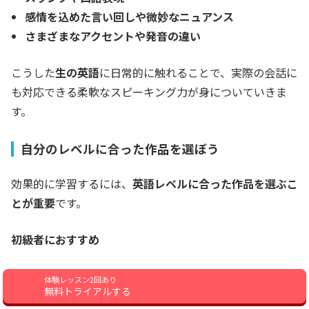
感情を込めた言い回しや微妙なニュアンス
さまざまなアクセントや発音の違い
こうした
生の英語
に日常的に触れることで、実際の会話に
も対応できる柔軟なスピーキング力が身についていきま
す。
自分のレベルに合った作品を選ぼう
効果的に学習するには、
英語レベルに合った作品を選ぶこ
とが重要
です。
初級者におすすめ
子供向けアニメーション
体験レッスン2回あり
無料トライアルする
ファミリー映画