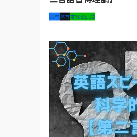
共有
共有
友だち追加