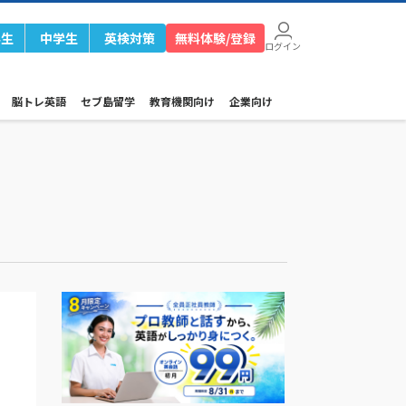
学生
中学生
英検対策
無料体験/登録
ログイン
脳トレ英語
セブ島留学
教育機関向け
企業向け