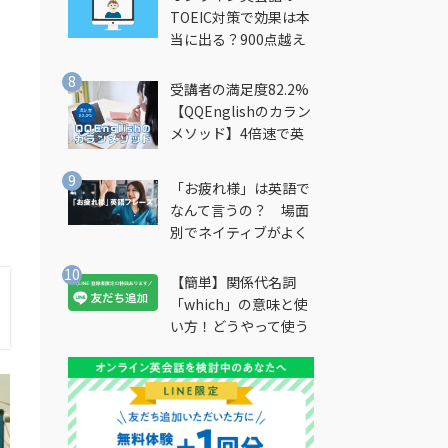
TOEIC対策で効果は本
当に出る？900点越え
筆者が徹底解説
受講者の満足度82.2%
【QQEnglishのカラン
メソッド】4倍速で英
会話を習得できる勉強
法とは？
「お疲れ様」は英語で
なんて言うの？ 場面
別でネイティブがよく
使う英語フレーズを解
説
【簡単】関係代名詞
「which」の意味と使
い方！どうやって使う
の？