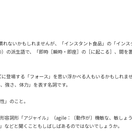
一見聞き慣れないかもしれませんが、「インスタント食品」の「インス
即時の）の派生語で、「即時［瞬時・即座］の［に起こる］、間を
ーズに登場する「フォース」を思い浮かべる人もいるかもしれま
、強さ、体力」を表す名詞です。
ょう性」のこと。
yの形容詞形「アジャイル」（agile：〔動作が〕機敏な、敏しょ
り」などと聞くこともしばしばあるのではないでしょうか。