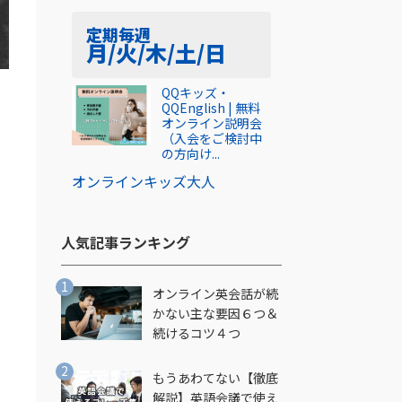
定期
毎週
月/火/木/土/日
い
QQキッズ・
QQEnglish | 無料
オンライン説明会
（入会をご検討中
の方向け...
オンライン
キッズ
大人
人気記事ランキング​
ボ
オンライン英会話が続
かない主な要因６つ＆
続けるコツ４つ
もうあわてない【徹底
解説】英語会議で使え