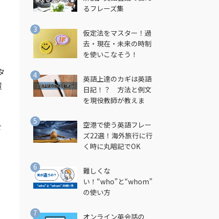
るフレーズ集
仮定法をマスター！過
去・現在・未来の時制
を使いこなそう！
タ
英語上達のカギは英語
置
日記！？ 方法と例文
を現役教師が教えま
す！
空港で使う英語フレー
せ
ズ22選！海外旅行に行
く時に丸暗記でOK
難しくな
い！“who”と“whom”
の使い方
う
オンライン英会話の