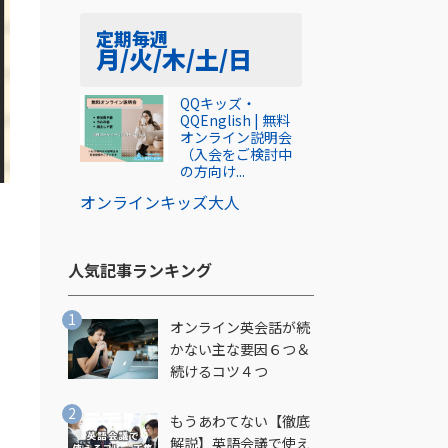
定期
毎週
月/火/木/土/日
QQキッズ・
QQEnglish | 無料
オンライン説明会
（入会をご検討中
の方向け...
オンライン
キッズ
大人
人気記事ランキング​
オンライン英会話が続
かない主な要因６つ＆
続けるコツ４つ
もうあわてない【徹底
の
解説】英語会議で使え