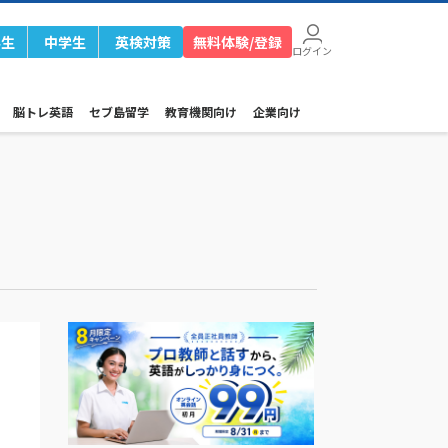
学生
中学生
英検対策
無料体験/登録
ログイン
脳トレ英語
セブ島留学
教育機関向け
企業向け