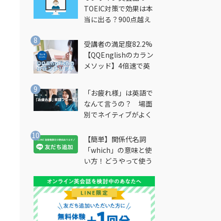
TOEIC対策で効果は本
当に出る？900点越え
筆者が徹底解説
受講者の満足度82.2%
【QQEnglishのカラン
メソッド】4倍速で英
会話を習得できる勉強
法とは？
「お疲れ様」は英語で
なんて言うの？ 場面
別でネイティブがよく
使う英語フレーズを解
説
【簡単】関係代名詞
「which」の意味と使
い方！どうやって使う
の？