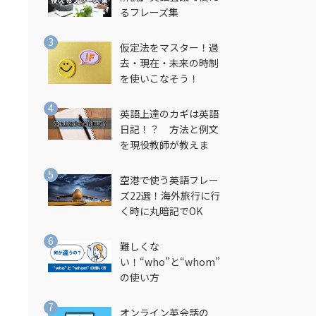
るフレーズ集
仮定法をマスター！過
去・現在・未来の時制
を使いこなそう！
英語上達のカギは英語
日記！？ 方法と例文
を現役教師が教えま
す！
空港で使う英語フレー
ズ22選！海外旅行に行
く時に丸暗記でOK
て
難しくな
い！“who”と“whom”
の使い方
オンライン英会話の