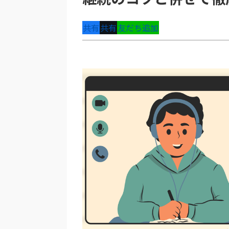
共有
共有
友だち追加