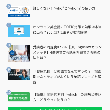
難しくない！“who”と“whom”の使い方
オンライン英会話のTOEIC対策で効果は本当
に出る？900点越え筆者が徹底解説
受講者の満足度82.2%【QQEnglishのカラン
メソッド】4倍速で英会話を習得できる勉強
法とは？
「お疲れ様」は英語でなんて言うの？ 場面
別でネイティブがよく使う英語フレーズを解
説
【簡単】関係代名詞「which」の意味と使い
方！どうやって使うの？