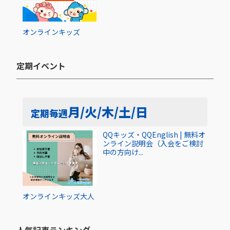
オンライン
キッズ
定期イベント​
月/火/木/土/日
定期
毎週
QQキッズ・QQEnglish | 無料オ
ンライン説明会（入会をご検討
中の方向け...
オンライン
キッズ
大人