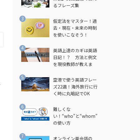
を
るフレーズ集
用
仮定法をマスター！過
去・現在・未来の時制
を使いこなそう！
英語上達のカギは英語
日記！？ 方法と例文
が
を現役教師が教えま
す！
空港で使う英語フレー
野
ズ22選！海外旅行に行
く時に丸暗記でOK
難しくな
い！“who”と“whom”
の使い方
オンライン英会話の