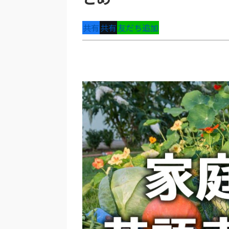
共有
共有
友だち追加