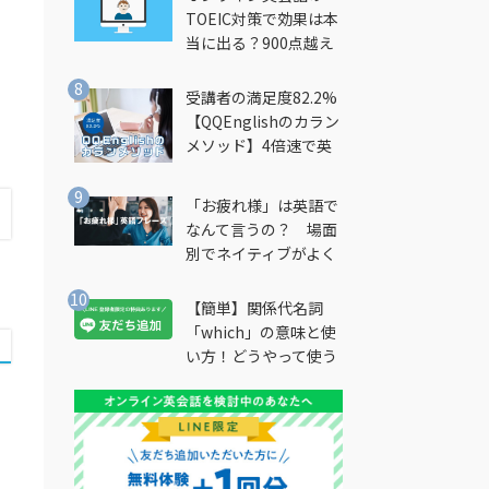
TOEIC対策で効果は本
当に出る？900点越え
筆者が徹底解説
受講者の満足度82.2%
【QQEnglishのカラン
メソッド】4倍速で英
会話を習得できる勉強
法とは？
「お疲れ様」は英語で
なんて言うの？ 場面
別でネイティブがよく
使う英語フレーズを解
説
【簡単】関係代名詞
「which」の意味と使
い方！どうやって使う
の？