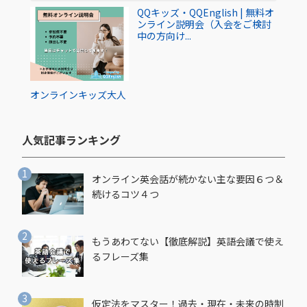
QQキッズ・QQEnglish | 無料オ
ンライン説明会（入会をご検討
中の方向け...
オンライン
キッズ
大人
人気記事ランキング​
オンライン英会話が続かない主な要因６つ＆
続けるコツ４つ
もうあわてない【徹底解説】英語会議で使え
るフレーズ集
仮定法をマスター！過去・現在・未来の時制