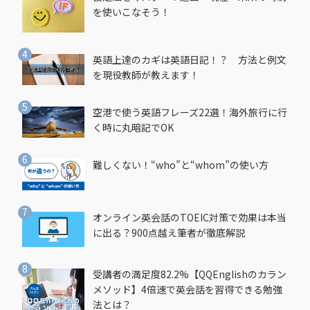
を使いこなそう！
英語上達のカギは英語日記！？ 方法と例文
を現役教師が教えます！
空港で使う英語フレーズ22選！海外旅行に行
く時に丸暗記でOK
難しくない！“who”と“whom”の使い方
オンライン英会話のTOEIC対策で効果は本当
に出る？900点越え筆者が徹底解説
受講者の満足度82.2%【QQEnglishのカラン
メソッド】4倍速で英会話を習得できる勉強
法とは？