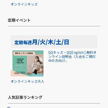
オンライン
キッズ
定期イベント​
月/火/木/土/日
定期
毎週
QQキッズ・QQEnglish | 無料オ
ンライン説明会（入会をご検討
中の方向け...
オンライン
キッズ
大人
人気記事ランキング​