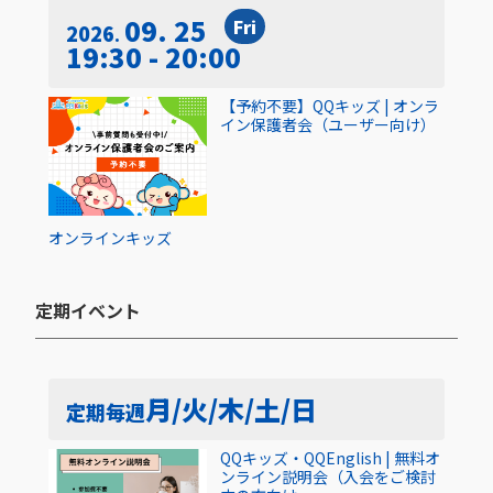
09. 25
Fri
2026
19:30 - 20:00
【予約不要】QQキッズ | オンラ
イン保護者会（ユーザー向け）
オンライン
キッズ
定期イベント​
月/火/木/土/日
定期
毎週
QQキッズ・QQEnglish | 無料オ
ンライン説明会（入会をご検討