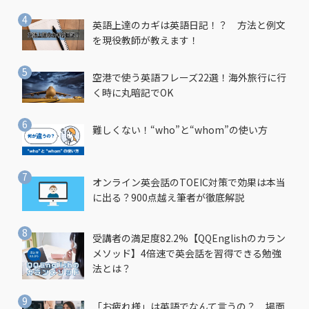
英語上達のカギは英語日記！？ 方法と例文
を現役教師が教えます！
空港で使う英語フレーズ22選！海外旅行に行
く時に丸暗記でOK
難しくない！“who”と“whom”の使い方
オンライン英会話のTOEIC対策で効果は本当
に出る？900点越え筆者が徹底解説
受講者の満足度82.2%【QQEnglishのカラン
メソッド】4倍速で英会話を習得できる勉強
法とは？
「お疲れ様」は英語でなんて言うの？ 場面