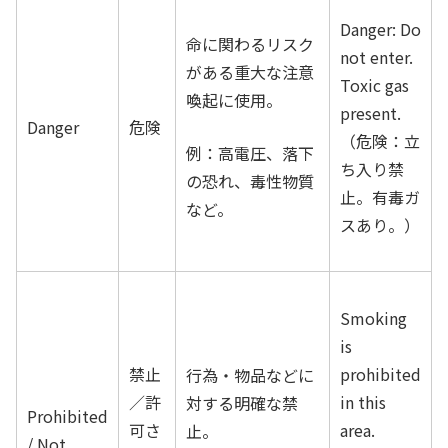
Danger: Do
命に関わるリスク
not enter.
がある重大な注意
Toxic gas
喚起に使用。
present.
Danger
危険
（危険：立
例：高電圧、落下
ち入り禁
の恐れ、毒性物質
止。有毒ガ
など。
スあり。）
Smoking
is
禁止
prohibited
行為・物品などに
／許
in this
対する明確な禁
Prohibited
可さ
area.
止。
/ Not