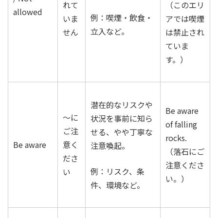
れて
（このエリ
allowed
例：喫煙・飲食・
いま
アでは喫煙
立入など。
せん
は禁止され
ていま
す。）
潜在的なリスクや
Be aware
〜に
状況を事前に知ら
of falling
ご注
せる、やや丁寧な
rocks.
Be aware
意く
注意喚起。
（落石にご
ださ
注意くださ
例：リスク、条
い
い。）
件、環境など。