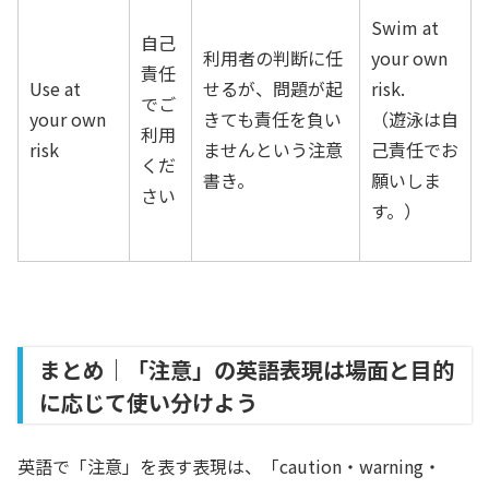
Swim at
自己
利用者の判断に任
your own
責任
Use at
せるが、問題が起
risk.
でご
your own
きても責任を負い
（遊泳は自
利用
risk
ませんという注意
己責任でお
くだ
書き。
願いしま
さい
す。）
まとめ｜「注意」の英語表現は場面と目的
に応じて使い分けよう
英語で「注意」を表す表現は、「caution・warning・