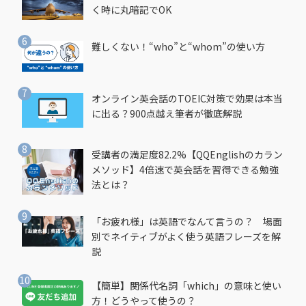
く時に丸暗記でOK
難しくない！“who”と“whom”の使い方
オンライン英会話のTOEIC対策で効果は本当
に出る？900点越え筆者が徹底解説
受講者の満足度82.2%【QQEnglishのカラン
メソッド】4倍速で英会話を習得できる勉強
法とは？
「お疲れ様」は英語でなんて言うの？ 場面
別でネイティブがよく使う英語フレーズを解
説
【簡単】関係代名詞「which」の意味と使い
方！どうやって使うの？