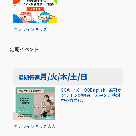
オンライン
キッズ
定期イベント​
月/火/木/土/日
定期
毎週
QQキッズ・QQEnglish | 無料オ
ンライン説明会（入会をご検討
中の方向け...
オンライン
キッズ
大人