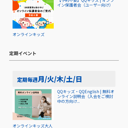
【予約不要】QQキッズ | オンラ
イン保護者会（ユーザー向け）
オンライン
キッズ
定期イベント​
月/火/木/土/日
定期
毎週
QQキッズ・QQEnglish | 無料オ
ンライン説明会（入会をご検討
中の方向け...
オンライン
キッズ
大人