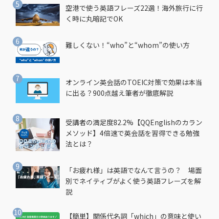
空港で使う英語フレーズ22選！海外旅行に行
く時に丸暗記でOK
難しくない！“who”と“whom”の使い方
オンライン英会話のTOEIC対策で効果は本当
に出る？900点越え筆者が徹底解説
受講者の満足度82.2%【QQEnglishのカラン
メソッド】4倍速で英会話を習得できる勉強
法とは？
「お疲れ様」は英語でなんて言うの？ 場面
別でネイティブがよく使う英語フレーズを解
説
【簡単】関係代名詞「which」の意味と使い