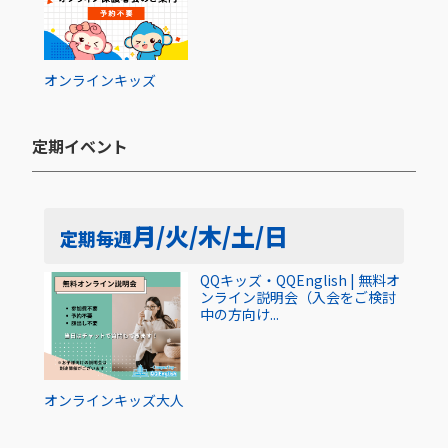
オンライン
キッズ
定期イベント​
月/火/木/土/日
定期
毎週
QQキッズ・QQEnglish | 無料オ
ンライン説明会（入会をご検討
中の方向け...
オンライン
キッズ
大人