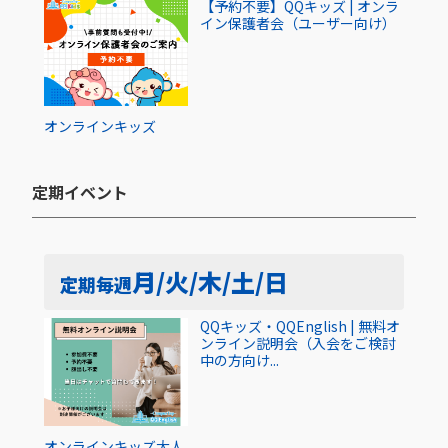
【予約不要】QQキッズ | オンラ
イン保護者会（ユーザー向け）
オンライン
キッズ
定期イベント​
月/火/木/土/日
定期
毎週
QQキッズ・QQEnglish | 無料オ
ンライン説明会（入会をご検討
中の方向け...
オンライン
キッズ
大人