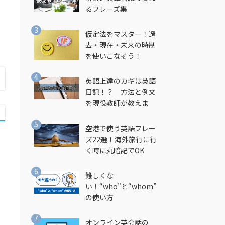
るフレーズ集
仮定法をマスター！過
去・現在・未来の時制
を使いこなそう！
英語上達のカギは英語
日記！？ 方法と例文
を現役教師が教えま
す！
空港で使う英語フレー
ズ22選！海外旅行に行
く時に丸暗記でOK
難しくな
い！“who”と“whom”
の使い方
オンライン英会話の