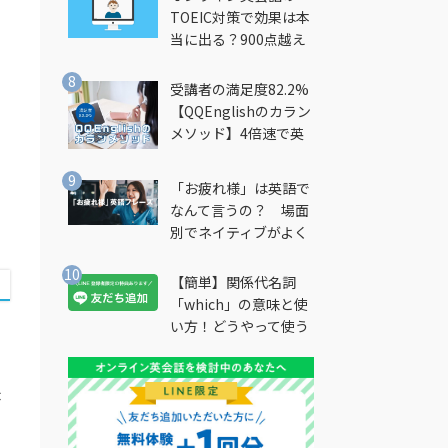
TOEIC対策で効果は本
当に出る？900点越え
筆者が徹底解説
受講者の満足度82.2%
【QQEnglishのカラン
メソッド】4倍速で英
会話を習得できる勉強
法とは？
「お疲れ様」は英語で
なんて言うの？ 場面
別でネイティブがよく
使う英語フレーズを解
説
【簡単】関係代名詞
「which」の意味と使
い方！どうやって使う
の？
ょ