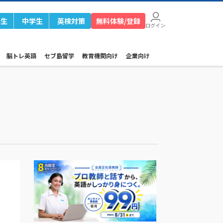
学生
中学生
英検対策
無料体験/登録
ログイン
脳トレ英語
セブ島留学
教育機関向け
企業向け