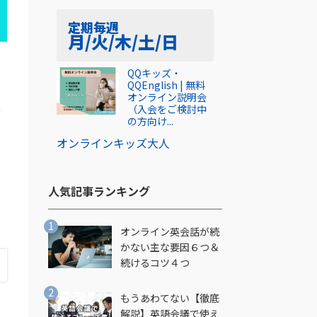
定期
毎週
月/火/木/土/日
QQキッズ・
QQEnglish | 無料
オンライン説明会
現
（入会をご検討中
の方向け...
オンライン
キッズ
大人
人気記事ランキング​
オンライン英会話が続
かない主な要因６つ＆
続けるコツ４つ
もうあわてない【徹底
解説】英語会議で使え