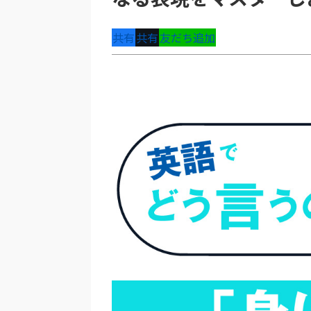
共有
共有
友だち追加