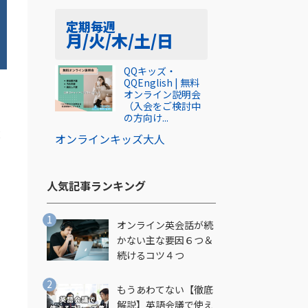
定期
毎週
月/火/木/土/日
QQキッズ・
QQEnglish | 無料
オンライン説明会
（入会をご検討中
の方向け...
産
オンライン
キッズ
大人
人気記事ランキング​
オンライン英会話が続
かない主な要因６つ＆
続けるコツ４つ
もうあわてない【徹底
解説】英語会議で使え