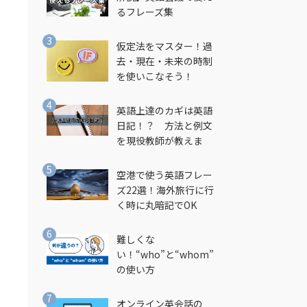
るフレーズ集
仮定法をマスター！過
去・現在・未来の時制
を使いこなそう！
英語上達のカギは英語
日記！？ 方法と例文
を現役教師が教えま
す！
空港で使う英語フレー
ズ22選！海外旅行に行
く時に丸暗記でOK
難しくな
い！“who”と“whom”
の使い方
オンライン英会話の