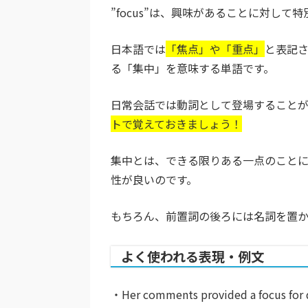
”focus”は、興味があることに対し
日本語では
「焦点」や「重点」
と表記
る「集中」を意味する単語です。
日常会話では動詞として登場すること
トで覚えておきましょう！
集中とは、できる限りある一点のことに
性が良いのです。
もちろん、前置詞の後ろには名詞を置
よく使われる表現・例文
・Her comments provided a focus for 