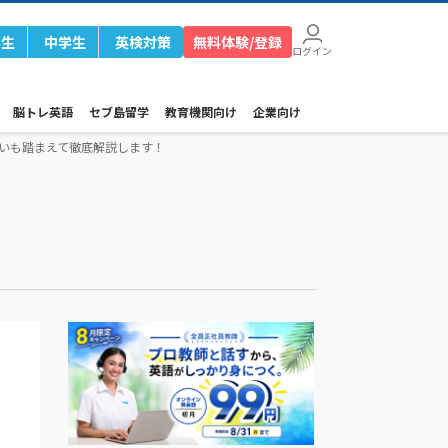
学生
中学生
英検対策
無料体験/登録
ログイン
脳トレ英語
セブ島留学
教育機関向け
企業向け
スの違いも踏まえて徹底解説します！