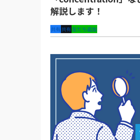
解説します！
共有
共有
友だち追加