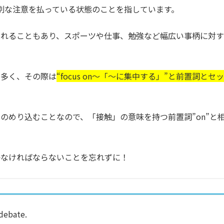
て特別な注意を払っている状態のことを指しています。
されることもあり、スポーツや仕事、勉強など幅広い事柄に対す
が多く、その際は
“focus on〜「〜に集中する」”と前置詞とセッ
のめり込むことなので、「接触」の意味を持つ前置詞”on”と
かなければならないことを忘れずに！
debate.