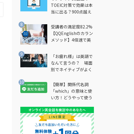
TOEIC対策で効果は本
当に出る？900点越え
筆者が徹底解説
受講者の満足度82.2%
【QQEnglishのカラン
メソッド】4倍速で英
会話を習得できる勉強
法とは？
「お疲れ様」は英語で
なんて言うの？ 場面
別でネイティブがよく
使う英語フレーズを解
説
【簡単】関係代名詞
「which」の意味と使
い方！どうやって使う
の？