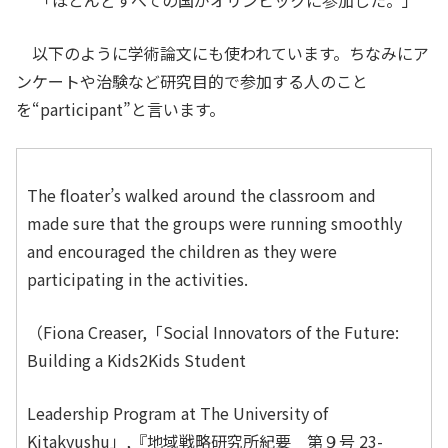
以下のように学術論文にも使われています。ちなみにア
ンケートや治験など研究目的で参加する人のこと
を“participant”と言います。
The floater’s walked around the classroom and
made sure that the groups were running smoothly
and encouraged the children as they were
participating
in
the activities.
（Fiona Creaser,「Social Innovators of the Future:
Building a Kids2Kids Student
Leadership Program at The University of
Kitakyushu」,『地域戦略研究所紀要 第９号 23-