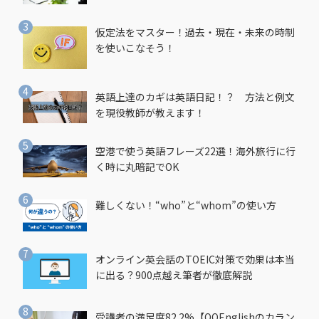
仮定法をマスター！過去・現在・未来の時制
を使いこなそう！
英語上達のカギは英語日記！？ 方法と例文
を現役教師が教えます！
空港で使う英語フレーズ22選！海外旅行に行
く時に丸暗記でOK
難しくない！“who”と“whom”の使い方
オンライン英会話のTOEIC対策で効果は本当
に出る？900点越え筆者が徹底解説
受講者の満足度82.2%【QQEnglishのカラン