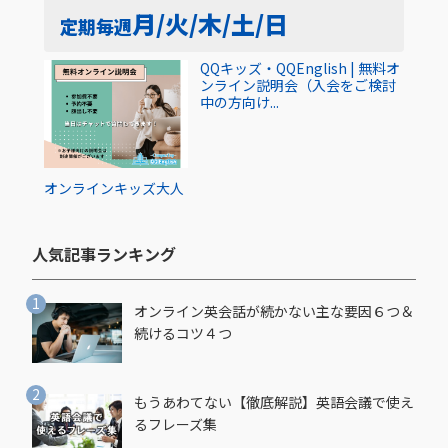
月/火/木/土/日
定期
毎週
QQキッズ・QQEnglish | 無料オ
ンライン説明会（入会をご検討
中の方向け...
オンライン
キッズ
大人
人気記事ランキング​
オンライン英会話が続かない主な要因６つ＆
続けるコツ４つ
もうあわてない【徹底解説】英語会議で使え
るフレーズ集