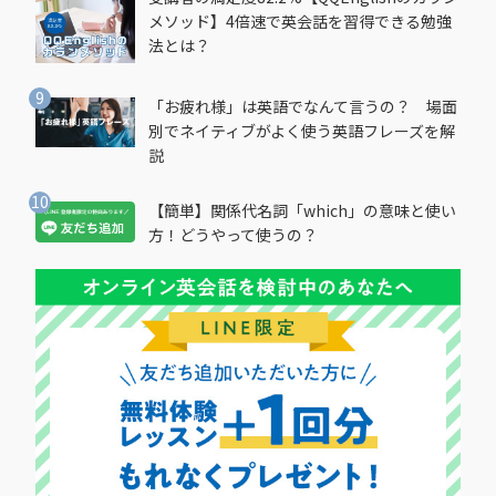
メソッド】4倍速で英会話を習得できる勉強
法とは？
「お疲れ様」は英語でなんて言うの？ 場面
別でネイティブがよく使う英語フレーズを解
説
【簡単】関係代名詞「which」の意味と使い
方！どうやって使うの？