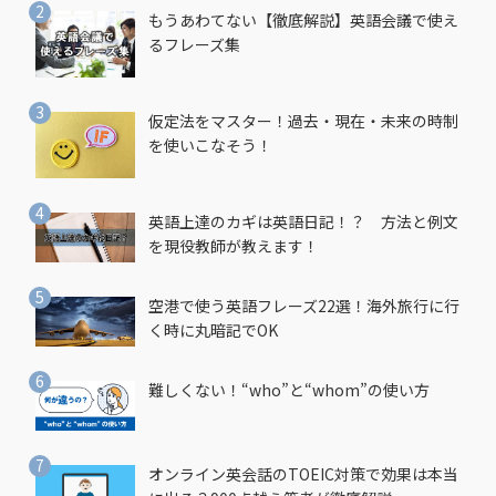
もうあわてない【徹底解説】英語会議で使え
るフレーズ集
仮定法をマスター！過去・現在・未来の時制
を使いこなそう！
英語上達のカギは英語日記！？ 方法と例文
を現役教師が教えます！
空港で使う英語フレーズ22選！海外旅行に行
く時に丸暗記でOK
難しくない！“who”と“whom”の使い方
オンライン英会話のTOEIC対策で効果は本当