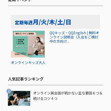
月/火/木/土/日
定期
毎週
QQキッズ・QQEnglish | 無料オ
ンライン説明会（入会をご検討
中の方向け...
オンライン
キッズ
大人
人気記事ランキング​
オンライン英会話が続かない主な要因６つ＆
続けるコツ４つ