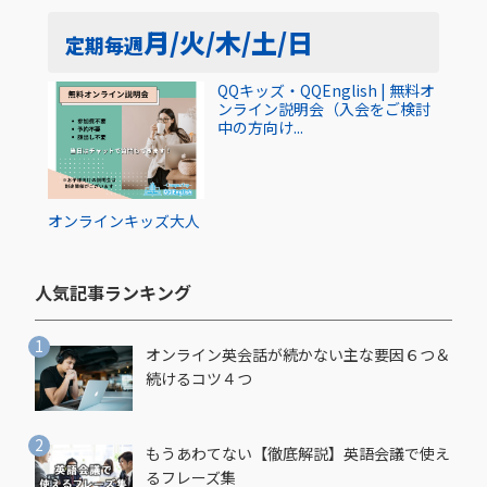
月/火/木/土/日
定期
毎週
QQキッズ・QQEnglish | 無料オ
ンライン説明会（入会をご検討
中の方向け...
オンライン
キッズ
大人
人気記事ランキング​
オンライン英会話が続かない主な要因６つ＆
続けるコツ４つ
もうあわてない【徹底解説】英語会議で使え
るフレーズ集