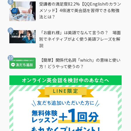
受講者の満足度82.2%【QQEnglishのカラン
メソッド】4倍速で英会話を習得できる勉強
法とは？
「お疲れ様」は英語でなんて言うの？ 場面
別でネイティブがよく使う英語フレーズを解
説
【簡単】関係代名詞「which」の意味と使い
方！どうやって使うの？