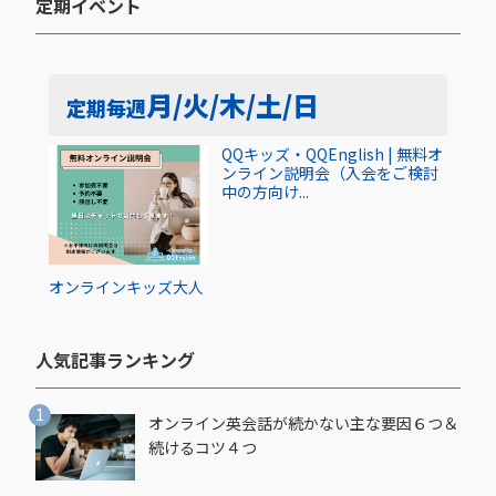
定期イベント​
月/火/木/土/日
定期
毎週
QQキッズ・QQEnglish | 無料オ
ンライン説明会（入会をご検討
中の方向け...
オンライン
キッズ
大人
人気記事ランキング​
オンライン英会話が続かない主な要因６つ＆
続けるコツ４つ