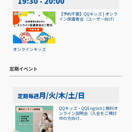
19:30 - 20:00
【予約不要】QQキッズ | オンラ
イン保護者会（ユーザー向け）
オンライン
キッズ
定期イベント​
月/火/木/土/日
定期
毎週
QQキッズ・QQEnglish | 無料オ
ンライン説明会（入会をご検討
中の方向け...