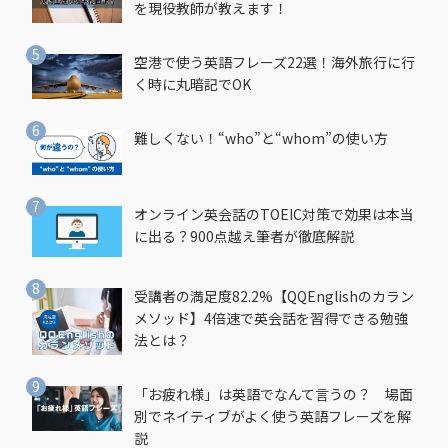
を現役教師が教えます！
空港で使う英語フレーズ22選！海外旅行に行
く時に丸暗記でOK
難しくない！“who”と“whom”の使い方
オンライン英会話のTOEIC対策で効果は本当
に出る？900点越え筆者が徹底解説
受講者の満足度82.2%【QQEnglishのカラン
メソッド】4倍速で英会話を習得できる勉強
法とは？
「お疲れ様」は英語でなんて言うの？ 場面
別でネイティブがよく使う英語フレーズを解
説