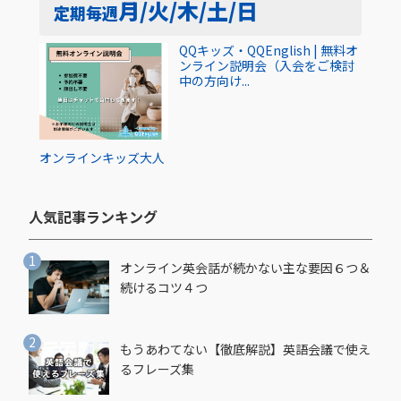
月/火/木/土/日
定期
毎週
QQキッズ・QQEnglish | 無料オ
ンライン説明会（入会をご検討
中の方向け...
オンライン
キッズ
大人
人気記事ランキング​
オンライン英会話が続かない主な要因６つ＆
続けるコツ４つ
もうあわてない【徹底解説】英語会議で使え
るフレーズ集