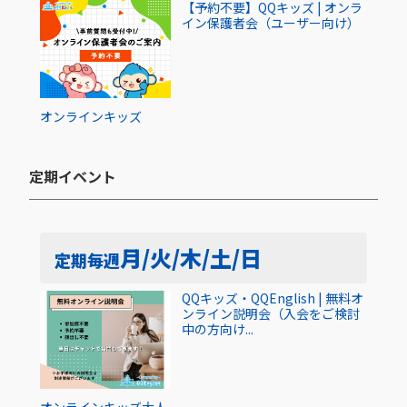
【予約不要】QQキッズ | オンラ
イン保護者会（ユーザー向け）
オンライン
キッズ
定期イベント​
月/火/木/土/日
定期
毎週
QQキッズ・QQEnglish | 無料オ
ンライン説明会（入会をご検討
中の方向け...