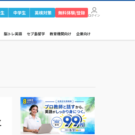
学生
中学生
英検対策
無料体験/登録
ログイン
脳トレ英語
セブ島留学
教育機関向け
企業向け
位