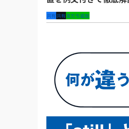
共有
共有
友だち追加