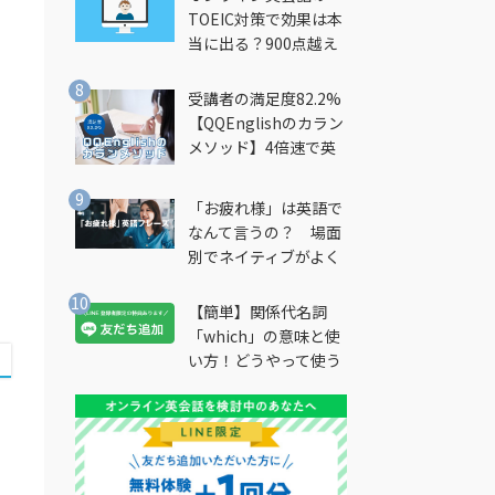
TOEIC対策で効果は本
当に出る？900点越え
筆者が徹底解説
受講者の満足度82.2%
【QQEnglishのカラン
メソッド】4倍速で英
会話を習得できる勉強
法とは？
「お疲れ様」は英語で
なんて言うの？ 場面
別でネイティブがよく
使う英語フレーズを解
説
【簡単】関係代名詞
「which」の意味と使
い方！どうやって使う
の？
ュ