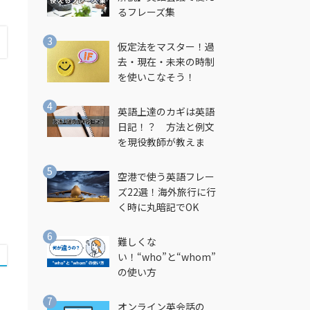
るフレーズ集
仮定法をマスター！過
去・現在・未来の時制
を使いこなそう！
英語上達のカギは英語
日記！？ 方法と例文
を現役教師が教えま
す！
空港で使う英語フレー
ズ22選！海外旅行に行
く時に丸暗記でOK
難しくな
い！“who”と“whom”
の使い方
オンライン英会話の