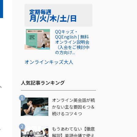
定期
毎週
月/火/木/土/日
QQキッズ・
QQEnglish | 無料
オンライン説明会
で
（入会をご検討中
の方向け...
オンライン
キッズ
大人
人気記事ランキング​
か
オンライン英会話が続
かない主な要因６つ＆
続けるコツ４つ
し
もうあわてない【徹底
解説】英語会議で使え