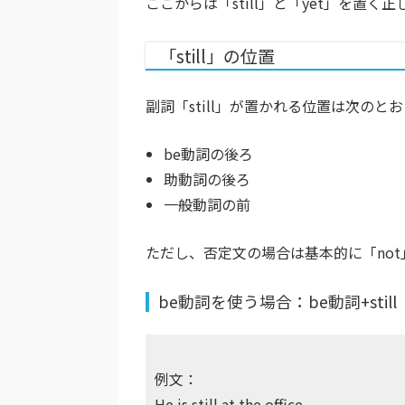
ここからは「still」と「yet」を置
「still」の位置
副詞「still」が置かれる位置は次のと
be動詞の後ろ
助動詞の後ろ
一般動詞の前
ただし、否定文の場合は基本的に「no
be動詞を使う場合：be動詞+still
例文：
He is still at the office.