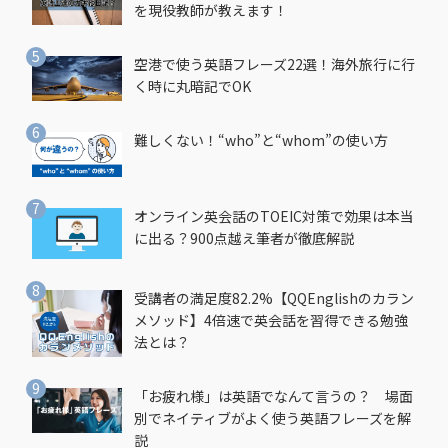
を現役教師が教えます！
空港で使う英語フレーズ22選！海外旅行に行
く時に丸暗記でOK
難しくない！“who”と“whom”の使い方
オンライン英会話のTOEIC対策で効果は本当
に出る？900点越え筆者が徹底解説
受講者の満足度82.2%【QQEnglishのカラン
メソッド】4倍速で英会話を習得できる勉強
法とは？
「お疲れ様」は英語でなんて言うの？ 場面
別でネイティブがよく使う英語フレーズを解
説