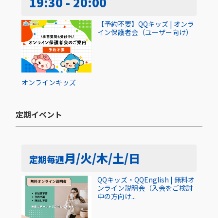
19:30 - 20:00
【予約不要】QQキッズ | オンラ
イン保護者会（ユーザー向け）
オンライン
キッズ
定期イベント​
月/火/木/土/日
定期
毎週
QQキッズ・QQEnglish | 無料オ
ンライン説明会（入会をご検討
中の方向け...