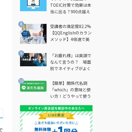
TOEIC対策で効果は本
当に出る？900点越え
筆者が徹底解説
受講者の満足度82.2%
【QQEnglishのカラン
メソッド】4倍速で英
会話を習得できる勉強
法とは？
「お疲れ様」は英語で
なんて言うの？ 場面
別でネイティブがよく
使う英語フレーズを解
説
【簡単】関係代名詞
「which」の意味と使
い方！どうやって使う
の？
で