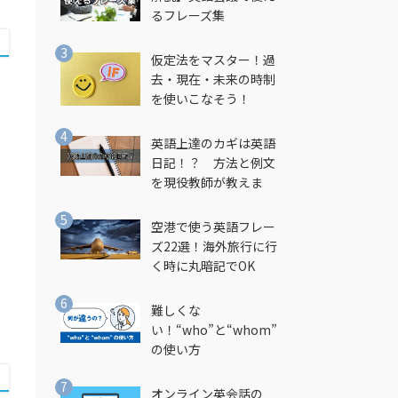
るフレーズ集
仮定法をマスター！過
去・現在・未来の時制
を使いこなそう！
英語上達のカギは英語
日記！？ 方法と例文
を現役教師が教えま
す！
空港で使う英語フレー
ズ22選！海外旅行に行
く時に丸暗記でOK
難しくな
い！“who”と“whom”
の使い方
オンライン英会話の