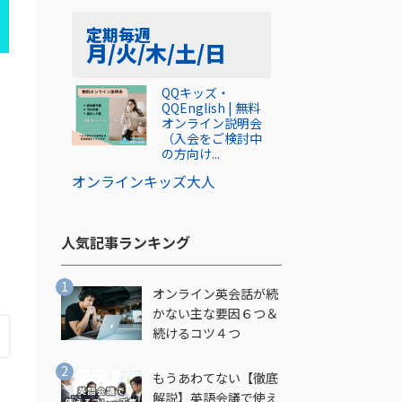
定期
毎週
月/火/木/土/日
、
QQキッズ・
QQEnglish | 無料
オンライン説明会
（入会をご検討中
の方向け...
オンライン
キッズ
大人
人気記事ランキング​
オンライン英会話が続
かない主な要因６つ＆
続けるコツ４つ
もうあわてない【徹底
解説】英語会議で使え