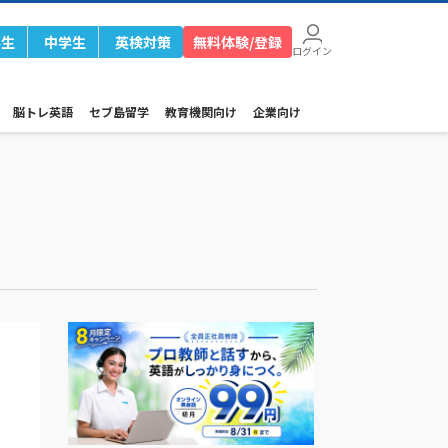
学生
中学生
英検対策
無料体験/登録
ログイン
脳トレ英語
セブ島留学
教育機関向け
企業向け