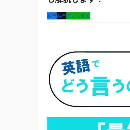
共有
共有
友だち追加