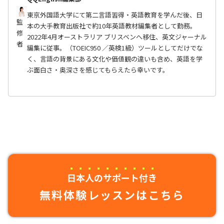
東京外国語大学にて第二言語習得・英語教育を学んだ後、日
監
本の大手教育出版社で約10年英語教材編集者として勤務。
修
2022年4月オーストラリア ブリスベンへ移住、英文ジャーナル
者
編集に従事。（TOEIC950 ／英検1級）ツールとしてだけでな
く、言語の背景にある文化や価値観の違いも含め、英語を学
ぶ面白さ・奥深さを感じてもらえたら幸いです。
日本人のサポート付き
無料体験レッスンはこちら