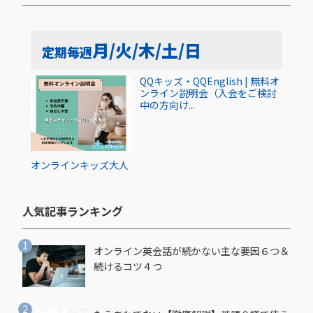
月/火/木/土/日
定期
毎週
QQキッズ・QQEnglish | 無料オ
ンライン説明会（入会をご検討
中の方向け...
オンライン
キッズ
大人
人気記事ランキング​
オンライン英会話が続かない主な要因６つ＆
続けるコツ４つ