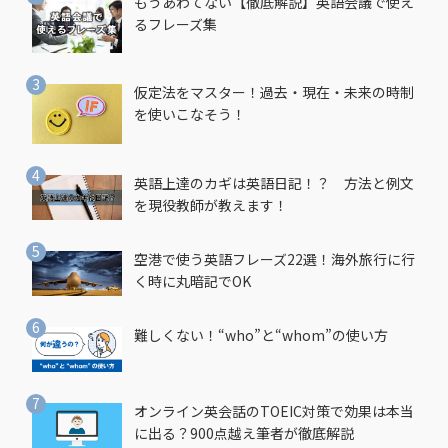
もうあわてない【徹底解説】英語会議で使え
るフレーズ集
仮定法をマスター！過去・現在・未来の時制
を使いこなそう！
英語上達のカギは英語日記！？ 方法と例文
を現役教師が教えます！
空港で使う英語フレーズ22選！海外旅行に行
く時に丸暗記でOK
難しくない！“who”と“whom”の使い方
オンライン英会話のTOEIC対策で効果は本当
に出る？900点越え筆者が徹底解説