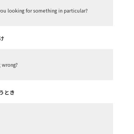
you looking for something in particular?
け
ng wrong?
うとき