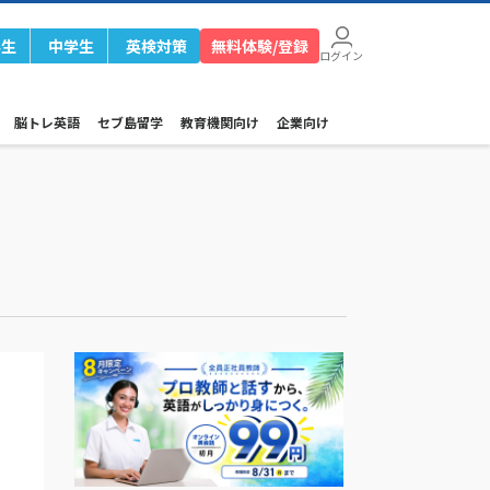
学生
中学生
英検対策
無料体験/登録
ログイン
脳トレ英語
セブ島留学
教育機関向け
企業向け