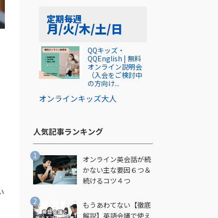
定期
毎週
月/火/木/土/日
QQキッズ・
QQEnglish | 無料
オンライン説明会
（入会をご検討中
の方向け...
オンライン
キッズ
大人
人気記事ランキング​
オンライン英会話が続
かない主な要因６つ＆
続けるコツ４つ
い
もうあわてない【徹底
解説】英語会議で使え