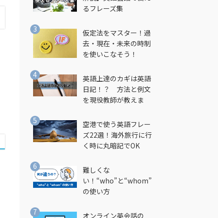
るフレーズ集
仮定法をマスター！過
去・現在・未来の時制
を使いこなそう！
英語上達のカギは英語
日記！？ 方法と例文
を現役教師が教えま
す！
空港で使う英語フレー
ズ22選！海外旅行に行
く時に丸暗記でOK
難しくな
い！“who”と“whom”
の使い方
オンライン英会話の