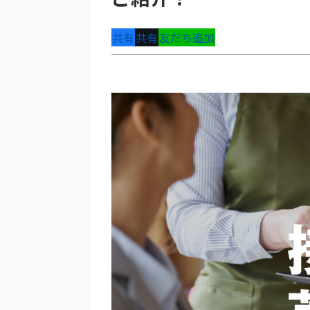
共有
共有
友だち追加