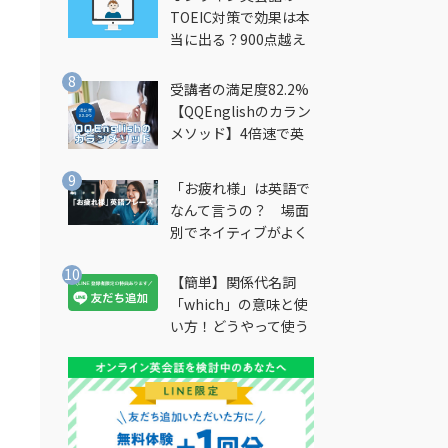
TOEIC対策で効果は本
当に出る？900点越え
筆者が徹底解説
受講者の満足度82.2%
【QQEnglishのカラン
メソッド】4倍速で英
会話を習得できる勉強
法とは？
「お疲れ様」は英語で
なんて言うの？ 場面
別でネイティブがよく
使う英語フレーズを解
説
【簡単】関係代名詞
「which」の意味と使
い方！どうやって使う
の？